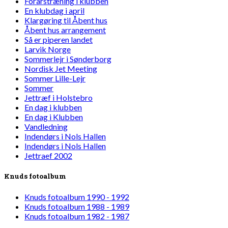
Forårstræning i klubben
En klubdag i april
Klargøring til Åbent hus
Åbent hus arrangement
Så er piperen landet
Larvik Norge
Sommerlejr i Sønderborg
Nordisk Jet Meeting
Sommer Lille-Lejr
Sommer
Jettræf i Holstebro
En dag i klubben
En dag i Klubben
Vandledning
Indendørs i Nols Hallen
Indendørs i Nols Hallen
Jettraef 2002
Knuds fotoalbum
Knuds fotoalbum 1990 - 1992
Knuds fotoalbum 1988 - 1989
Knuds fotoalbum 1982 - 1987