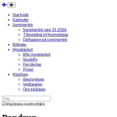
Startside
Kalender
Sommerlejr
Sommerlejr uge 31 2026
Tilmelding til festmiddag
Deltagere på sommerlejr
Billeder
Modelpilot
Bliv modelpilot
Skolefly
Forsikring
Priser
Klubben
Bestyrelsen
Vedtægter
Om klubben